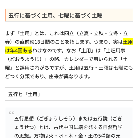
五行に基づく土用、七曜に基づく土曜
まず「土用」とは、これは四立（立夏・立秋・立冬・立
春）の直前約18日間のことを指します。つまり、実は
土用
は年4回ある
わけなのです。なお「土用」は「土旺用事
（どおうようじ）」の略。カレンダーで用いられる「土
曜」と誤用されがちですが、土用は五行・土曜は七曜にも
どつく分類であり、由来が異なります。
五行と「土用」
五行思想（ごぎょうしそう）または五行説（ごぎ
ょうせつ）とは、古代中国に端を発する自然哲学
の思想。万物は火・水・木・金・土の5種類の元