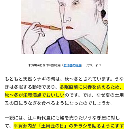
平賀鳩渓肖像:木村黙老著『
戯作者考補遺
』（写本）より
もともと天然ウナギの旬は、秋～冬とされています。うな
ぎは冬眠する動物であり、
冬眠直前に栄養を蓄えるため、
秋～冬が栄養満点でおいしい
のです。では、なぜ夏の土用
丑の日にうなぎを食べるようになったのでしょうか。
一説には、江戸時代夏にも鰻を売りたいうなぎ屋に対し
て、
平賀源内が「土用丑の日」のチラシを貼るようにすす