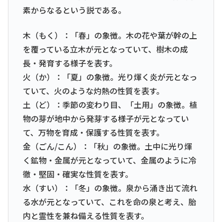
素からなるという説である。
木（もく）：「春」の象徴。木の花や葉が幹の上
を覆っている立木が元となっていて、樹木の成
長・発育する様子を表す。
火（か）：「夏」の象徴。光り煇く炎が元となっ
ていて、火のような灼熱の性質を表す。
土（ど）：季節の変わり目、「土用」の象徴。植
物の芽が地中から発芽する様子が元となってい
て、万物を育成・保護する性質を表す。
金（ごん/こん）：「秋」の象徴。土中に光り煇
く鉱物・金属が元となっていて、金属のように冷
徹・堅固・確実な性質を表す。
水（すい）：「冬」の象徴。泉から涌き出て流れ
る水が元となっていて、これを命の泉と考え、胎
内と霊性を兼ね備える性質を表す。