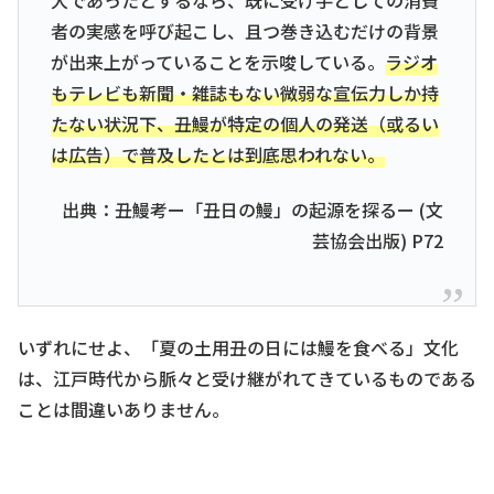
大であったとするなら、既に受け手としての消費
者の実感を呼び起こし、且つ巻き込むだけの背景
が出来上がっていることを示唆している。
ラジオ
もテレビも新聞・雑誌もない微弱な宣伝力しか持
たない状況下、丑鰻が特定の個人の発送（或るい
は広告）で普及したとは到底思われない。
出典：丑鰻考ー「丑日の鰻」の起源を探るー (文
芸協会出版) P72
いずれにせよ、「夏の土用丑の日には鰻を食べる」文化
は、江戸時代から脈々と受け継がれてきているものである
ことは間違いありません。