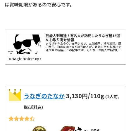
は賞味期限があるので安心です。
芸能人御用達！有名人が訪問したうなぎ屋16選
& お取り寄せ情報
タモリやキムタク、寺門ジモン、三浦翔平、桐谷美玲、深
田恭子、Snow Manなどの芸能人が、番組ロケやお忍びで
通う鰻の名店。この記事では、そんな「芸能人が訪問し
た」人気のうなぎ屋はどこ？という視点でお店を紹介しま
す。予約・通販情報も合わせてまとめています。
unagichoice.xyz
うなぎのたなか
3,130円/110g
(1人前、
税/送料込)