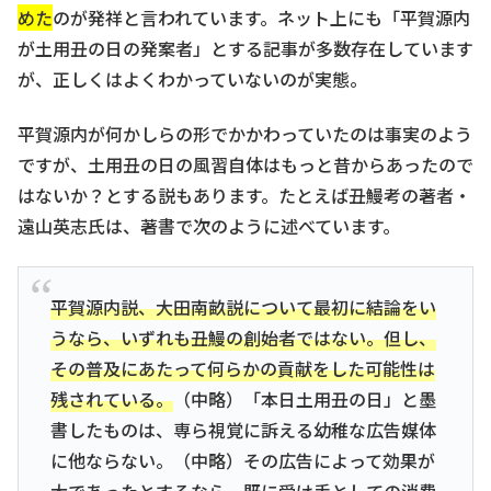
めた
のが発祥と言われています。ネット上にも「平賀源内
が土用丑の日の発案者」とする記事が多数存在しています
が、正しくはよくわかっていないのが実態。
平賀源内が何かしらの形でかかわっていたのは事実のよう
ですが、土用丑の日の風習自体はもっと昔からあったので
はないか？とする説もあります。たとえば丑鰻考の著者・
遠山英志氏は、著書で次のように述べています。
平賀源内説、大田南畝説について最初に結論をい
うなら、いずれも丑鰻の創始者ではない。但し、
その普及にあたって何らかの貢献をした可能性は
残されている。
（中略）「本日土用丑の日」と墨
書したものは、専ら視覚に訴える幼稚な広告媒体
に他ならない。（中略）その広告によって効果が