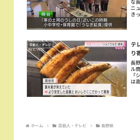
な
ニ
き
テ
芸能人・テレビ
り寄
長
ル
「
は
いわ
ホーム
芸能人・テレビ
長野県