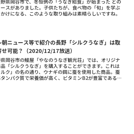
長野県岡谷市で、冬恒例の「うなぎ給食」が始まった との
ュースがありました。子供たちが、食べ物の「旬」を学ぶ
っかけになる、このような取り組みは素晴らしいですね。
レ朝ニュース等で紹介の長野「シルクうなぎ」は取
せ可能？（2020/12/17放送）
野県岡谷市の鰻屋「やなのうなぎ観光荘」では、オリジナ
商品「シルクうなぎ」を購入することができます。これは
シルク」の名の通り、ウナギの餌に蚕を使用した商品。蚕
高タンパク質で栄養価が高く、ビタミンB2が豊富であると
れています。脂もた...