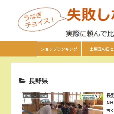
ショップランキング
土用丑の日と
長野県
長野
利用シーン・豆知識
NH
古