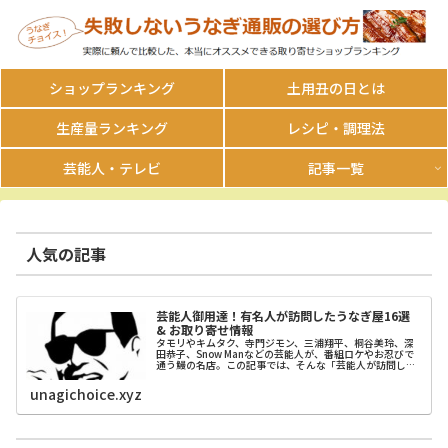
ショップランキング
土用丑の日とは
生産量ランキング
レシピ・調理法
芸能人・テレビ
記事一覧
人気の記事
芸能人御用達！有名人が訪問したうなぎ屋16選
& お取り寄せ情報
タモリやキムタク、寺門ジモン、三浦翔平、桐谷美玲、深
田恭子、Snow Manなどの芸能人が、番組ロケやお忍びで
通う鰻の名店。この記事では、そんな「芸能人が訪問し
た」人気のうなぎ屋はどこ？という視点でお店を紹介しま
す。予約・通販情報も合わせてまとめています。
unagichoice.xyz