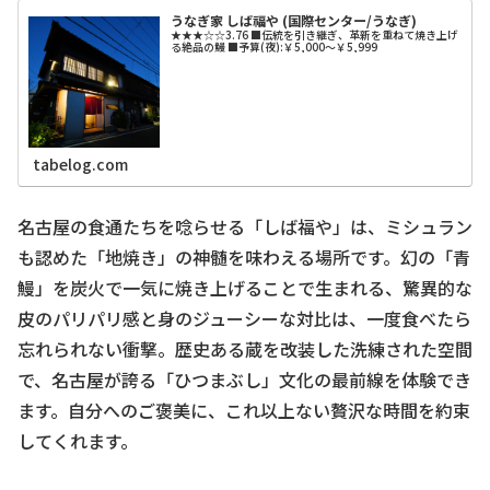
うなぎ家 しば福や (国際センター/うなぎ)
★★★☆☆3.76 ■伝統を引き継ぎ、革新を重ねて焼き上げ
る絶品の鰻 ■予算(夜):￥5,000～￥5,999
tabelog.com
名古屋の食通たちを唸らせる「しば福や」は、ミシュラン
も認めた「地焼き」の神髄を味わえる場所です。幻の「青
鰻」を炭火で一気に焼き上げることで生まれる、驚異的な
皮のパリパリ感と身のジューシーな対比は、一度食べたら
忘れられない衝撃。歴史ある蔵を改装した洗練された空間
で、名古屋が誇る「ひつまぶし」文化の最前線を体験でき
ます。自分へのご褒美に、これ以上ない贅沢な時間を約束
してくれます。