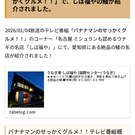
かくグルメ！！」で、しば福やの鰻が紹
介されました。
2026/01/04放送のテレビ番組「
バナナマンのせっかくグ
ルメ！！
」のコーナー「名古屋 ミシュランも認めるウナ
ギの名店「しば福や」」にて、愛知県にある絶品の鰻の名
店が紹介されました！
うなぎ家 しば福や (国際センター/うなぎ)
★★★☆☆3.76 ■伝統を引き継ぎ、革新を重ねて焼き上げ
る絶品の鰻 ■予算(夜):￥5,000～￥5,999
tabelog.com
バナナマンのせっかくグルメ！！テレビ番組概